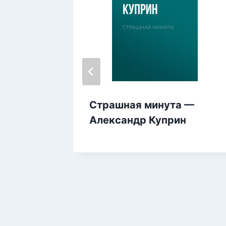
 and
Страшная минута —
 — Марк
Александр Куприн