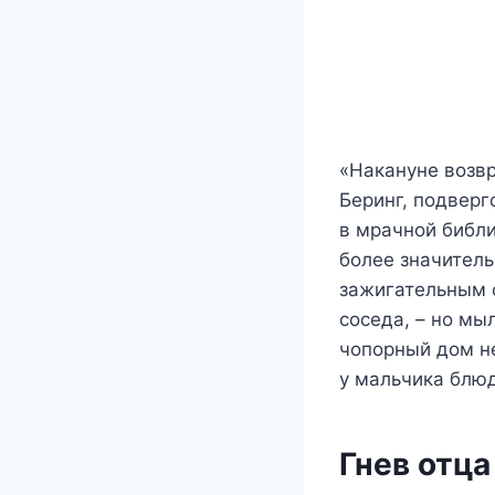
«Накануне возвр
Беринг, подверг
в мрачной библ
более значитель
зажигательным 
соседа, – но м
чопорный дом н
у мальчика блюд
Гнев отца