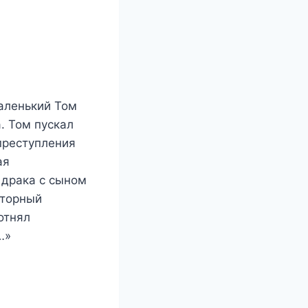
аленький Том
. Том пускал
преступления
ая
 драка с сыном
сторный
отнял
…»