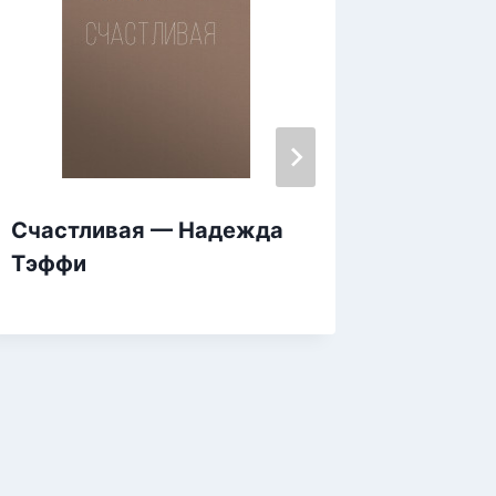
Счастливая — Надежда
Сказки
Тэффи
ночи. 
Сборн