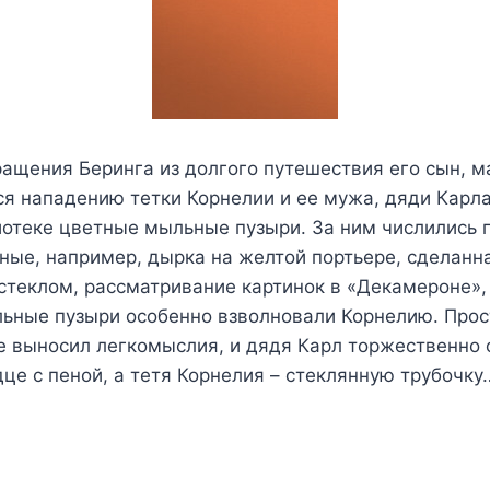
ащения Беринга из долгого путешествия его сын, м
ся нападению тетки Корнелии и ее мужа, дяди Карла
иотеке цветные мыльные пузыри. За ним числились 
ные, например, дырка на желтой портьере, сделанн
стеклом, рассматривание картинок в «Декамероне»,
ыльные пузыри особенно взволновали Корнелию. Про
е выносил легкомыслия, и дядя Карл торжественно 
це с пеной, а тетя Корнелия – стеклянную трубочку