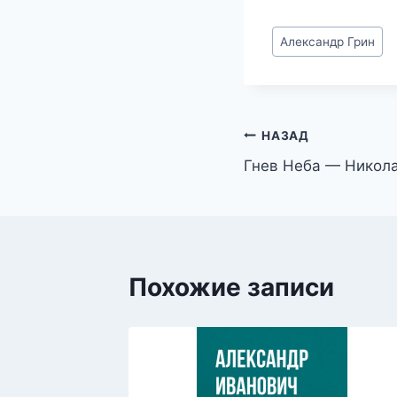
Метки
Александр Грин
записи:
Навигация
НАЗАД
Гнев Неба — Никол
по
записям
Похожие записи