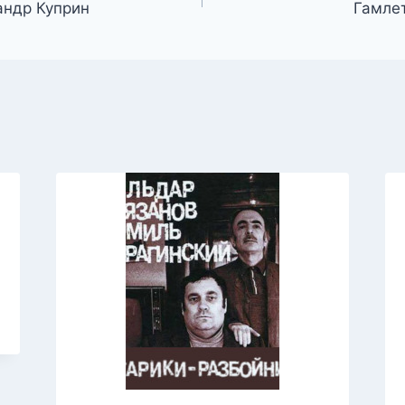
андр Куприн
Гамле