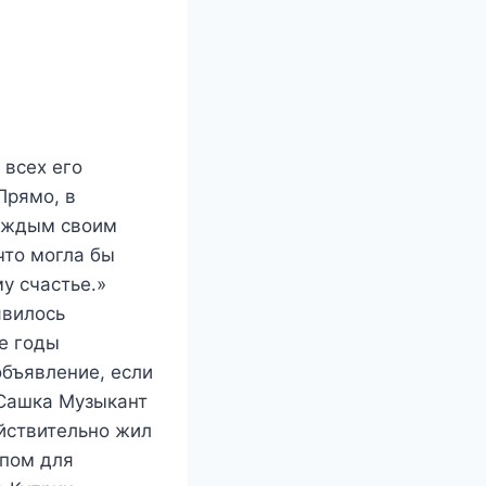
 всех его
Прямо, в
каждым своим
что могла бы
у счастье.»
явилось
е годы
объявление, если
«Сашка Музыкант
ействительно жил
ипом для