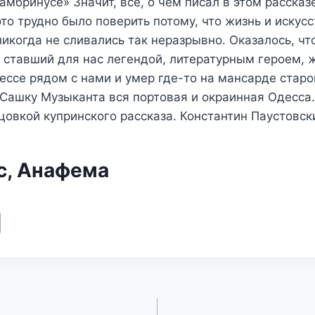
амбринусе» Значит, все, о чем писал в этом рассказе
это трудно было поверить потому, что жизнь и искус
икогда не сливались так неразрывно. Оказалось, чт
 ставший для нас легендой, литературным героем, 
ссе рядом с нами и умер где-то на мансарде старо
Сашку Музыканта вся портовая и окраинная Одесса
цовкой купринского рассказа. Константин Паустовск
с, Анафема