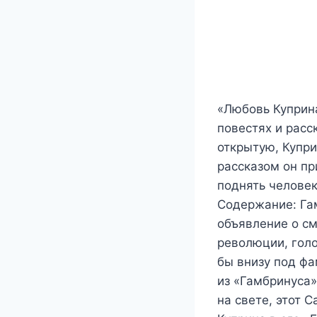
«Любовь Куприна
повестях и расс
открытую, Купри
рассказом он пр
поднять человек
Содержание: Гам
объявление о см
революции, голо
бы внизу под ф
из «Гамбринуса»
на свете, этот 