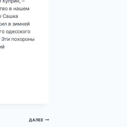
 Куприн, –
ство в нашем
о Сашка
жил в зимней
го одесского
. Эти похороны
ий
ДАЛЕЕ