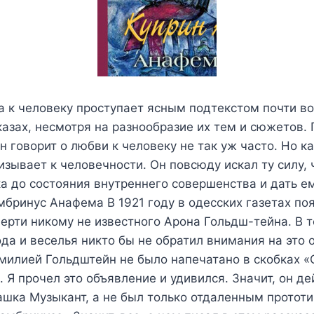
 к человеку проступает ясным подтекстом почти во
казах, несмотря на разнообразие их тем и сюжетов. 
н говорит о любви к человеку не так уж часто. Но 
изывает к человечности. Он повсюду искал ту силу, 
а до состояния внутреннего совершенства и дать ем
бринус Анафема В 1921 году в одесских газетах по
ерти никому не известного Арона Гольдш-тейна. В т
да и веселья никто бы не обратил внимания на это 
амилией Гольдштейн не было напечатано в скобках 
. Я прочел это объявление и удивился. Значит, он д
Сашка Музыкант, а не был только отдаленным протот