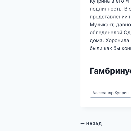
Куприна в его «Г
подлинность. В 
представлении н
Музыкант, давно
обледенелой Оде
дома. Хоронила 
были как бы кон
Гамбрину
Метки
Александр Куприн
записи:
Навигация
НАЗАД