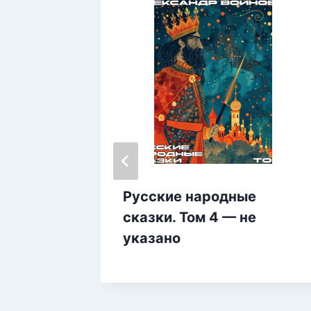
й цели
Русские народные
сказки. Том 4 — не
а
указано