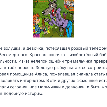
е золушка, а девочка, потерявшая розовый телефон
 Бессмертного. Красная шапочка – изобретённый ба
льности. Из-за нелепой ошибки три мальчика превр
 а в трёх поросят. Золотую рыбку пытается «строить»
совая помощница Алиса, пожелавшая сначала стать 
овелевать интернетом. В эти и другие сказочные ист
пали сегодняшние мальчишки и девчонки, а быть м
 в подобную историю.