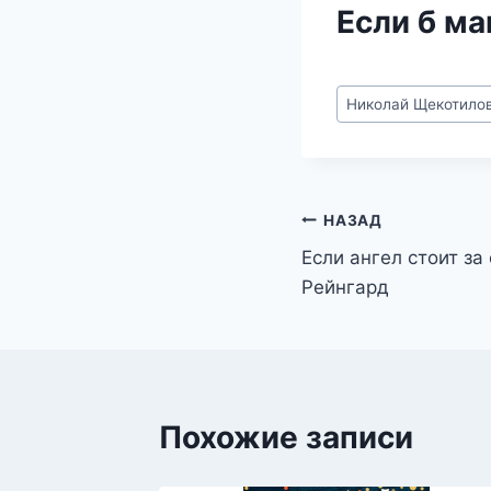
Если б м
Метки
Николай Щекотило
записи:
Навигация
НАЗАД
Если ангел стоит з
по
Рейнгард
записям
Похожие записи