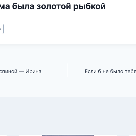
ама была золотой рыбкой
в
а спиной — Ирина
Если б не было теб