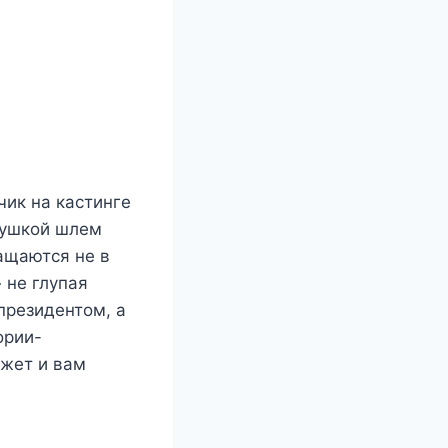
чик на кастинге
бушкой шлем
ащаются не в
 не глупая
президентом, а
ории-
ожет и вам